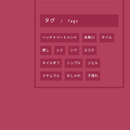
タグ
Tags
ヘッドトリートメント
糸魚川
ネイル
癒し
シミ
シワ
エステ
ネイルオフ
シンプル
ジェル
ナチュラル
おしゃれ
子連れ