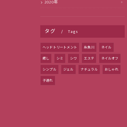
2020年
タグ
Tags
ヘッドトリートメント
糸魚川
ネイル
癒し
シミ
シワ
エステ
ネイルオフ
シンプル
ジェル
ナチュラル
おしゃれ
子連れ